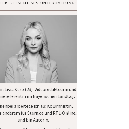
ITIK GETARNT ALS UNTERHALTUNG!
bin Livia Kerp (23), Videoredakteurin und
inereferentin im
Bayerischen Landtag
.
benbei arbeitete ich als Kolumnistin,
r anderem für
Stern.de
und
RTL-Online
,
und bin Autorin.