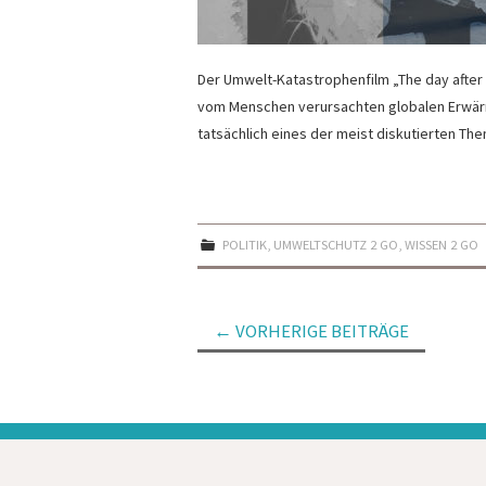
Der Umwelt-Katastrophenfilm „The day after
vom Menschen verursachten globalen Erwärmu
tatsächlich eines der meist diskutierten Th
POLITIK
,
UMWELTSCHUTZ 2 GO
,
WISSEN 2 GO
Artikel-
←
VORHERIGE BEITRÄGE
Navigation