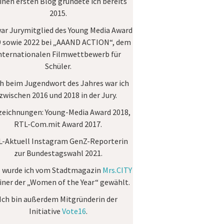
nen ersten Blog gründete ich bereits
2015.
war Jurymitglied des
Young Media Award
 sowie 2022 bei „AAAND ACTION“, dem
nternationalen Filmwettbewerb für
Schüler.
h beim Jugendwort des Jahres war ich
zwischen 2016 und 2018 in der Jury.
zeichnungen:
Young-Media Award 2018,
RTL-Com.mit Award 2017.
-Aktuell Instagram GenZ-Reporterin
zur Bundestagswahl 2021.
 wurde ich vom Stadtmagazin
Mrs.CITY
einer der „Women of the Year“ gewählt.
Ich bin außerdem Mitgründerin der
Initiative
Vote16
.