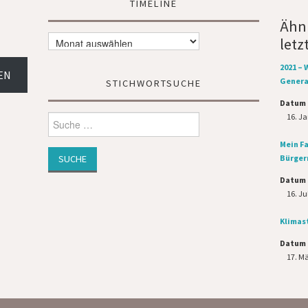
TIMELINE
Ähnl
Timeline
letz
2021 – 
EN
Genera
STICHWORTSUCHE
Datum
16. J
Suche
nach:
Mein F
Bürger
Datum
16. Ju
Klimast
Datum
17. M