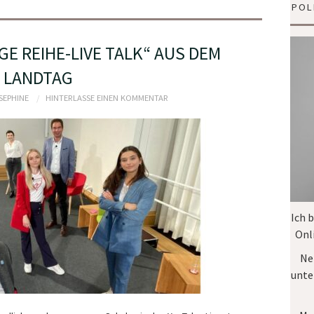
POL
E REIHE-LIVE TALK“ AUS DEM
LANDTAG
OSEPHINE
HINTERLASSE EINEN KOMMENTAR
Ich 
Onl
Ne
unte