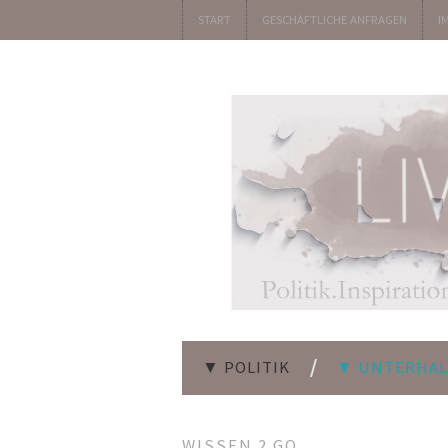
START
GESCHÄFTLICHE ANFRAGEN
I
▼ POLITIK
▼ UNTERHA
WISSEN 2 GO