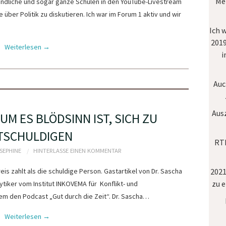
Mei
endliche und sogar ganze Schulen in den YouTube-Livestream
ber Politik zu diskutieren. Ich war im Forum 1 aktiv und wir
Ich 
2019
Weiterlesen
→
i
Auc
Aus
M ES BLÖDSINN IST, SICH ZU
TSCHULDIGEN
RTL
OSEPHINE
HINTERLASSE EINEN KOMMENTAR
s zahlt als die schuldige Person. Gastartikel von Dr. Sascha
2021
zu 
ytiker vom Institut INKOVEMA für Konflikt- und
 den Podcast „Gut durch die Zeit“. Dr. Sascha…
Weiterlesen
→