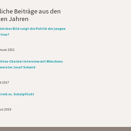
iche Beiträge aus den
ten Jahren
Welches Bild zeigt die Politik der jungen
tion?
anuar 2021
akten-Checker Interview mit Münchens
meister Josef Schmid
li 2017
reik vs. Schulpflicht
ärz 2019