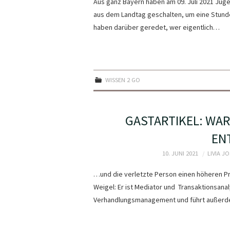
Aus ganz Bayern haben am 09. Juli 2021 Jug
aus dem Landtag geschalten, um eine Stunde ü
haben darüber geredet, wer eigentlich…
WISSEN 2 GO
GASTARTIKEL: WARU
EN
10. JUNI 2021
LIVIA J
…und die verletzte Person einen höheren Prei
Weigel: Er ist Mediator und Transaktionsanal
Verhandlungsmanagement und führt außerdem