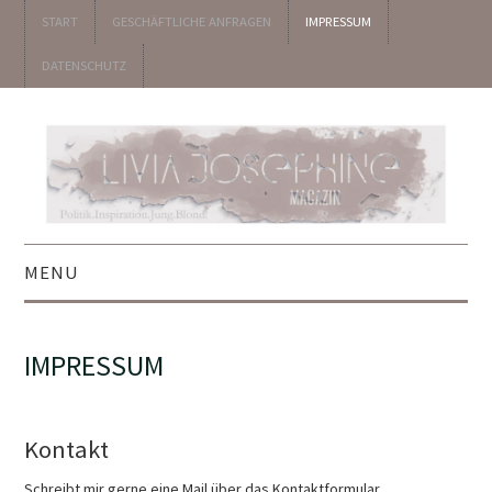
START
GESCHÄFTLICHE ANFRAGEN
IMPRESSUM
DATENSCHUTZ
MENU
▼ POLITIK
IMPRESSUM
▼ UNTERHALTUNG
▼ KOLUMNEN
Kontakt
Schreibt mir gerne eine Mail über das Kontaktformular.