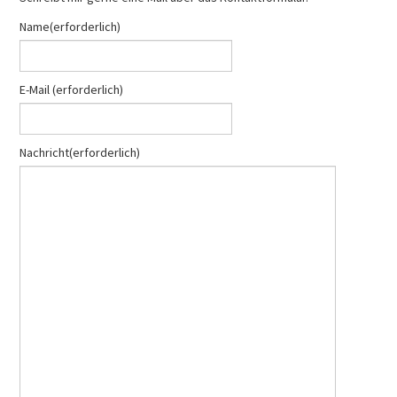
PRESSEARCHIV
Name
(erforderlich)
E-Mail
(erforderlich)
Nachricht
(erforderlich)