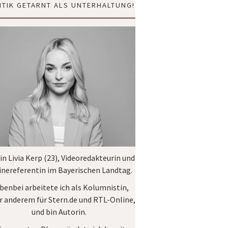
ITIK GETARNT ALS UNTERHALTUNG!
bin Livia Kerp (23), Videoredakteurin und
inereferentin im
Bayerischen Landtag
.
benbei arbeitete ich als Kolumnistin,
r anderem für
Stern.de
und
RTL-Online
,
und bin Autorin.