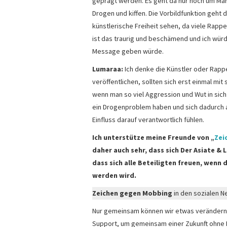
geprägt werden. Es geht da nur noch um Ma
Drogen und kiffen. Die Vorbildfunktion geht 
künstlerische Freiheit sehen, da viele Rappe
ist das traurig und beschämend und ich wü
Message geben würde.
Lumaraa:
Ich denke die Künstler oder Rappe
veröffentlichen, sollten sich erst einmal mi
wenn man so viel Aggression und Wut in sich h
ein Drogenproblem haben und sich dadurch au
Einfluss darauf verantwortlich fühlen.
Ich unterstütze meine Freunde von „
Zei
daher auch sehr, dass sich Der Asiate &
dass sich alle Beteiligten freuen, wenn 
werden wird.
Zeichen gegen Mobbing
in den sozialen N
Nur gemeinsam können wir etwas verändern.
Support, um gemeinsam einer Zukunft ohne