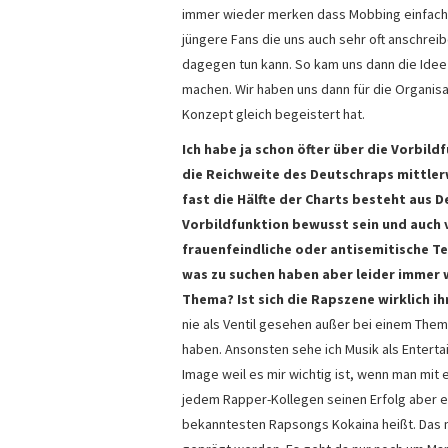
immer wieder merken dass Mobbing einfach i
jüngere Fans die uns auch sehr oft anschre
dagegen tun kann. So kam uns dann die Idee
machen. Wir haben uns dann für die Organisa
Konzept gleich begeistert hat.
Ich habe ja schon öfter über die Vorbil
die Reichweite des Deutschraps mittlerw
fast die Hälfte der Charts besteht aus 
Vorbildfunktion bewusst sein und auch 
frauenfeindliche oder antisemitische Te
was zu suchen haben aber leider immer 
Thema? Ist sich die Rapszene wirklich i
nie als Ventil gesehen außer bei einem The
haben. Ansonsten sehe ich Musik als Entert
Image weil es mir wichtig ist, wenn man mit
jedem Rapper-Kollegen seinen Erfolg aber es
bekanntesten Rapsongs Kokaina heißt. Das me