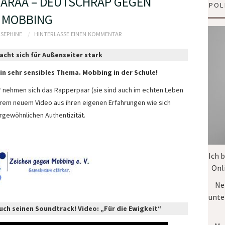
MARAA – DEUTSCHRAP GEGEN
POL
MOBBING
OSEPHINE
HINTERLASSE EINEN KOMMENTAR
cht sich für Außenseiter stark
in sehr sensibles Thema. Mobbing in der Schule!
nehmen sich das Rapperpaar (sie sind auch im echten Leben
 ihrem neuem Video aus ihren eigenen Erfahrungen wie sich
rgewöhnlichen Authentizität.
Ich 
Onl
Ne
unte
ch seinen Soundtrack! Video: „Für die Ewigkeit“