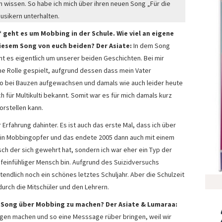
n wissen. So habe ich mich über ihren neuen Song „Für die
usikern unterhalten.
 geht es um Mobbing in der Schule. Wie viel an eigene
diesem Song von euch beiden? Der Asiate:
In dem Song
ht es eigentlich um unserer beiden Geschichten. Bei mir
ne Rolle gespielt, aufgrund dessen dass mein Vater
lso bei Bauzen aufgewachsen und damals wie auch leider heute
h für Multikulti bekannt. Somit war es für mich damals kurz
orstellen kann.
r Erfahrung dahinter. Es ist auch das erste Mal, dass ich über
ein Mobbingopfer und das endete 2005 dann auch mit einem
sch der sich gewehrt hat, sondern ich war eher ein Typ der
ehr feinfühliger Mensch bin. Aufgrund des Suizidversuchs
tendlich noch ein schönes letztes Schuljahr. Aber die Schulzeit
durch die Mitschüler und den Lehrern.
 Song über Mobbing zu machen? Der Asiate & Lumaraa:
ngen machen und so eine Messsage rüber bringen, weil wir