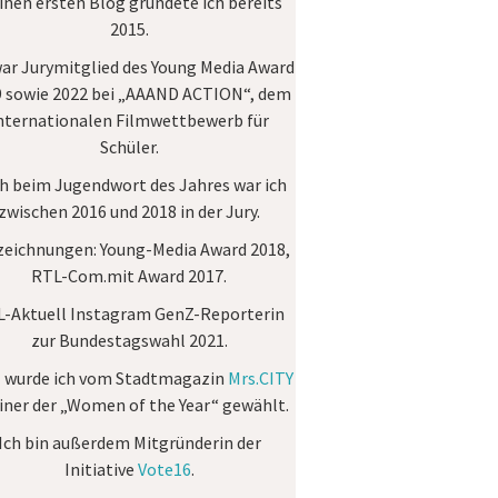
nen ersten Blog gründete ich bereits
2015.
war Jurymitglied des
Young Media Award
 sowie 2022 bei „AAAND ACTION“, dem
nternationalen Filmwettbewerb für
Schüler.
h beim Jugendwort des Jahres war ich
zwischen 2016 und 2018 in der Jury.
zeichnungen:
Young-Media Award 2018,
RTL-Com.mit Award 2017.
-Aktuell Instagram GenZ-Reporterin
zur Bundestagswahl 2021.
 wurde ich vom Stadtmagazin
Mrs.CITY
einer der „Women of the Year“ gewählt.
Ich bin außerdem Mitgründerin der
Initiative
Vote16
.