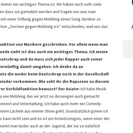
mmer ein wichtiges Thema ist. Wir haben auch sehr viele
iben dass sie gemobbt werden und fragen uns was man
 mit einer Stiftung gegen Mobbing einen Song darüber zu
tion „Zeichen gegen Mobbing e.V.“ entschieden, weil uns das
dfunktion von Musikern geschrieben. Vor allem wenn man
eile sieht ist dies auch ein wichtiges Thema. Ich meine
Deutschrap und da muss sich jeder Rapper auch seiner
vernünftig damit umgehen. Ich denke da an
xte die weder beim Deutschrap noch in der Gesellschaft
wieder vorkommen. Wie seht ihr die Rapszene zu diesem
hrer Vorbildfunktion bewusst? Der Asiate:
Ich habe Musik
ma wie Mobbing das wir jetzt so deswegen auch gemacht
ainment und Unterhaltung. Ich habe auch mehr ein Comedy-
 einem Lächeln aus meiner Show geht. Grundsätzlich gönne ich
 kann nicht sein und es ist ein Armutszeugnis, wenn einer der
rkt man leider auch an der Jugend, die sie so natürlich