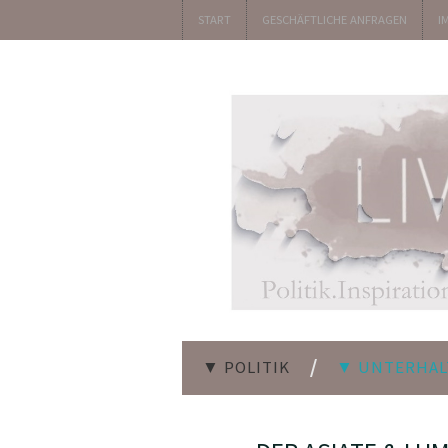
START
GESCHÄFTLICHE ANFRAGEN
I
▼ POLITIK
▼ UNTERHA