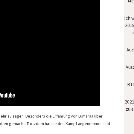
Mei
Ich 
2019
i
Auc
Aus
RTL
2021
zu 
mehr zu sagen. Besonders die Erfahrung von Lumaraa über
roffen gemacht. Trotzdem hat sie den Kampf angenommen und