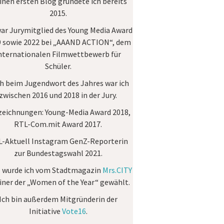
nen ersten Blog gründete ich bereits
2015.
war Jurymitglied des
Young Media Award
 sowie 2022 bei „AAAND ACTION“, dem
nternationalen Filmwettbewerb für
Schüler.
h beim Jugendwort des Jahres war ich
zwischen 2016 und 2018 in der Jury.
zeichnungen:
Young-Media Award 2018,
RTL-Com.mit Award 2017.
-Aktuell Instagram GenZ-Reporterin
zur Bundestagswahl 2021.
 wurde ich vom Stadtmagazin
Mrs.CITY
einer der „Women of the Year“ gewählt.
Ich bin außerdem Mitgründerin der
Initiative
Vote16
.