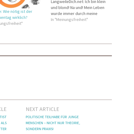
LangweileDich.net: Ich bin klein
und blond! Na und! Mein Leben
 Wie nötig ist der
wurde immer durch meine
uentag wirklich?
Körpergröße geprägt. Aber es
In "Meinungsfreiheit"
ungsfreiheit"
hat mich auch zu dem Menschen
gemacht, der ich jetzt bin. „Du
bist aber klein!“. „Wie ist es so
wenn man so klein ist?“. Diese
Sätze…
CLE
NEXT ARTICLE
TIST
POLITISCHE TEILHABE FÜR JUNGE
 ALS
MENSCHEN – NICHT NUR THEORIE,
FTER
SONDERN PRAXIS!