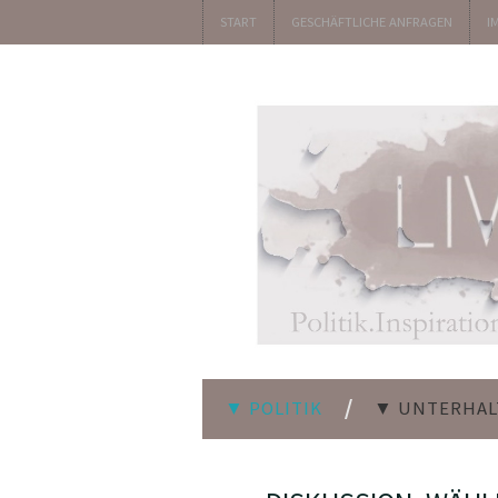
START
GESCHÄFTLICHE ANFRAGEN
I
▼ POLITIK
▼ UNTERHA