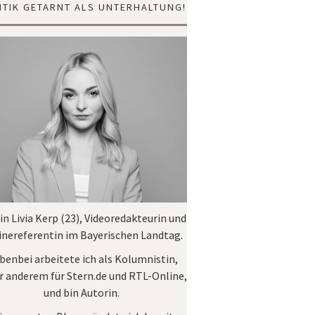
ITIK GETARNT ALS UNTERHALTUNG!
bin Livia Kerp (23), Videoredakteurin und
inereferentin im
Bayerischen Landtag
.
benbei arbeitete ich als Kolumnistin,
r anderem für
Stern.de
und
RTL-Online
,
und bin Autorin.