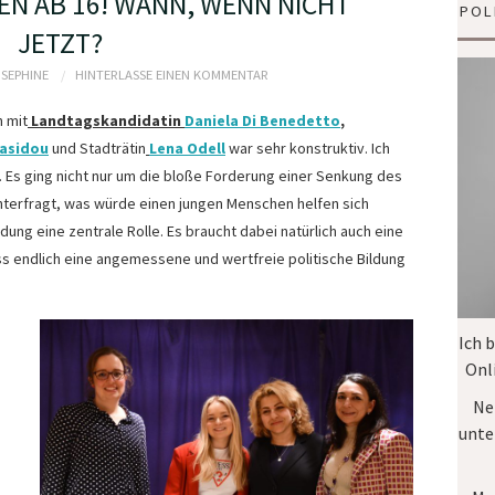
EN AB 16! WANN, WENN NICHT
POL
JETZT?
OSEPHINE
HINTERLASSE EINEN KOMMENTAR
n mit
Landtagskandidatin
Daniela Di Benedetto
,
rasidou
und Stadträtin
Lena Odell
war sehr konstruktiv. Ich
 Es ging nicht nur um die bloße Forderung einer Senkung des
nterfragt, was würde einen jungen Menschen helfen sich
ildung eine zentrale Rolle. Es braucht dabei natürlich auch eine
ss endlich eine angemessene und wertfreie politische Bildung
Ich 
Onl
Ne
unte