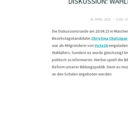
DISKUSSION: WÄHL
24. APRIL 2023
LIVIA J
Die Diskussionsrunde am 20.04.23 in Münche
Bezirkstagskandidatin
Christina Chatzipa
war als Mitgründerin von
Vote16
eingeladen.
Wahlalters. Sondern es wurde gleichzeigt hi
politisch zu informieren. Hierbei spielt die B
Reform unserer Bildungspolitik. Denn es mu
an den Schulen angeboten werden.