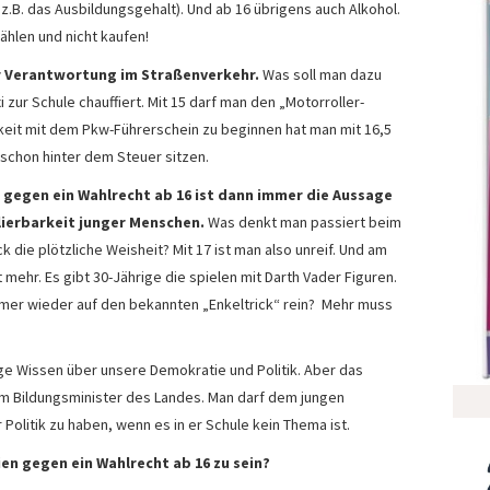
 z.B. das Ausbildungsgehalt). Und ab 16 übrigens auch Alkohol.
wählen und nicht kaufen!
 Verantwortung im Straßenverkehr.
Was soll man dazu
 zur Schule chauffiert. Mit 15 darf man den „Motorroller-
keit mit dem Pkw-Führerschein zu beginnen hat man mit 16,5
 schon hinter dem Steuer sitzen.
 gegen ein Wahlrecht ab 16 ist dann immer die Aussage
lierbarkeit junger Menschen.
Was denkt man passiert beim
die plötzliche Weisheit? Mit 17 ist man also unreif. Und am
t mehr. Es gibt 30-Jährige die spielen mit Darth Vader Figuren.
 immer wieder auf den bekannten „Enkeltrick“ rein? Mehr muss
ge Wissen über unsere Demokratie und Politik. Aber das
m Bildungsminister des Landes. Man darf dem jungen
olitik zu haben, wenn es in er Schule kein Thema ist.
en gegen ein Wahlrecht ab 16 zu sein?