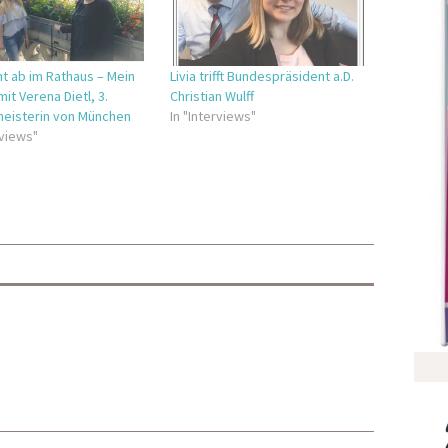
t ab im Rathaus – Mein
Livia trifft Bundespräsident a.D.
mit Verena Dietl, 3.
Christian Wulff
eisterin von München
In "Interviews"
rviews"