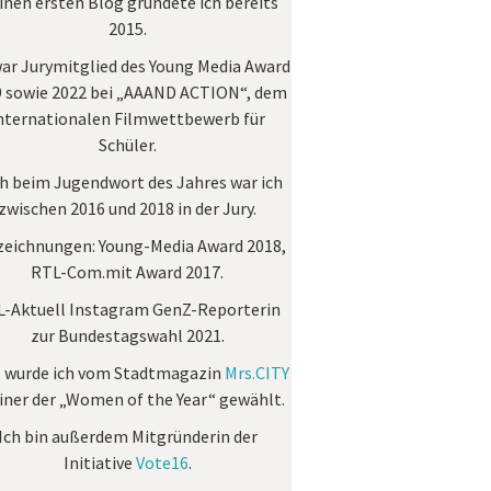
nen ersten Blog gründete ich bereits
2015.
war Jurymitglied des
Young Media Award
 sowie 2022 bei „AAAND ACTION“, dem
nternationalen Filmwettbewerb für
Schüler.
h beim Jugendwort des Jahres war ich
zwischen 2016 und 2018 in der Jury.
zeichnungen:
Young-Media Award 2018,
RTL-Com.mit Award 2017.
-Aktuell Instagram GenZ-Reporterin
zur Bundestagswahl 2021.
 wurde ich vom Stadtmagazin
Mrs.CITY
einer der „Women of the Year“ gewählt.
Ich bin außerdem Mitgründerin der
Initiative
Vote16
.