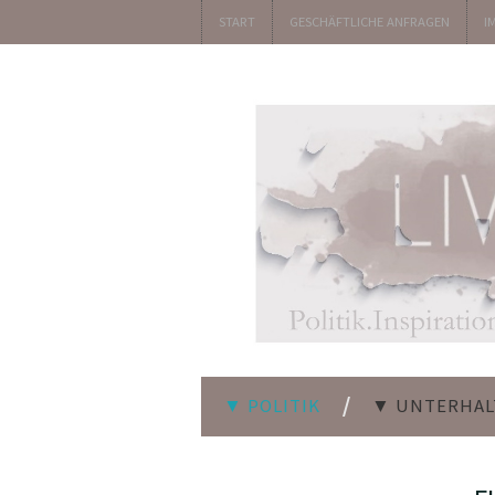
START
GESCHÄFTLICHE ANFRAGEN
I
▼ POLITIK
▼ UNTERHA