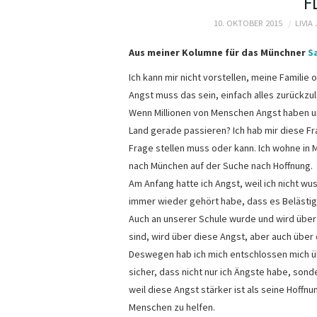
F
10. OKTOBER 2015
LIVIA
Aus meiner Kolumne für das Münchner
S
Ich kann mir nicht vorstellen, meine Familie
Angst muss das sein, einfach alles zurückzu
Wenn Millionen von Menschen Angst haben u
Land gerade passieren? Ich hab mir diese Fra
Frage stellen muss oder kann. Ich wohne i
nach München auf der Suche nach Hoffnung.
Am Anfang hatte ich Angst, weil ich nicht w
immer wieder gehört habe, dass es Belästi
Auch an unserer Schule wurde und wird übe
sind, wird über diese Angst, aber auch über 
Deswegen hab ich mich entschlossen mich üb
sicher, dass nicht nur ich Ängste habe, son
weil diese Angst stärker ist als seine Hoff
Menschen zu helfen.