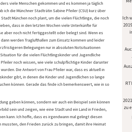
Mei
sonders viele Menschen gekommen und es kommen ja täglich
ch die Münchner Stadträtin Sabine Pfeiler (CSU) kurz über
Ich 
Stadt München noch plant, um die vielen Flüchtlinge, die noch
2019
eben, dass in den letzten Wochen viele Unterkünfte für
i
e aber noch nicht fertiggestellt oder belegt sind. Wenn es
, dann werden Traglufthallen zum Einsatz kommen und leider
urzfristigeren Belegungen nur in absoluten Notsituationen
Auc
Situation für die vielen Flüchtlingskinder und Jugendliche
Pfeiler noch wissen, wie viele schulpflichtige Kinder darunter
Aus
 wurden. Die Antwort von Frau Pfeiler war, dass es aktuell in
kinder gibt, in denen die Kinder und Jugendlichen so lange
RTL
suchen können. Gerade das finde ich bemerkenswert, wie in so
2021
ildung geben können, sondern wir auch ein Beispiel sein können
zu 
orbild sein und zeigen, wie eine Stadt und ein Land in Frieden,
ben kann. Ich hoffe, dass es irgendwann mal gelingt diesen
 mussten, den Frieden zurück zu bringen, damit ihre Heimat