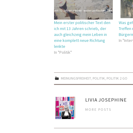
Mein erster politischer Text den
Was geh
ich mit 13 Jahren schrieb, der
Treffen 
auch gleichzeig mein Leben in
Bürgerm
eine komplett neue Richtung
In "Inte
lenkte
In "Politik"
MEINUNGSFREIHEIT
,
POLITIK
,
POLITIK 2 GO
LIVIA JOSEPHINE
MORE POSTS