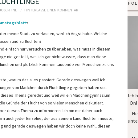
LÜCHTLINGE
POL
 JOSEPHINE
HINTERLASSE EINEN KOMMENTAR
amstagsblatt
:
 oder meine Stadt zu verlassen, weil ich Angst habe. Welche
lassen und zu flüchten?
nd einfach nur versuchen zu überleben, was muss in diesem
ge nie gestellt, weil ich gar nicht wusste, dass man diese
n München und plötzlich kommen tausende von Menschen zu uns
usste, warum das alles passiert. Gerade deswegen weil ich
gungen von Mädchen durch Flüchtlinge gegeben haben soll.
r dieses Thema geredet und weil wir ein Mädchengymnasium
Ich 
Onl
die Gründe der Flucht von so vielen Menschen diskutiert.
er dieses Thema zu informieren. Ich bin mir daher auch
Ne
dern auch jeder Einzelne, der aus seinem Land flüchten musste,
unte
nung und gerade deswegen haben wir doch keine Wahl, diesen