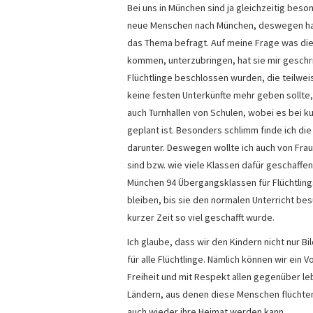
Bei uns in München sind ja gleichzeitig be
neue Menschen nach München, deswegen hab i
das Thema befragt. Auf meine Frage was die 
kommen, unterzubringen, hat sie mir geschri
Flüchtlinge beschlossen wurden, die teilweis
keine festen Unterkünfte mehr geben sollte
auch Turnhallen von Schulen, wobei es bei k
geplant ist. Besonders schlimm finde ich die 
darunter. Deswegen wollte ich auch von Frau 
sind bzw. wie viele Klassen dafür geschaffen
München 94 Übergangsklassen für Flüchtlings
bleiben, bis sie den normalen Unterricht be
kurzer Zeit so viel geschafft wurde.
Ich glaube, dass wir den Kindern nicht nur B
für alle Flüchtlinge. Nämlich können wir ein V
Freiheit und mit Respekt allen gegenüber le
Ländern, aus denen diese Menschen flüchten
auch wieder ihre Heimat werden kann.