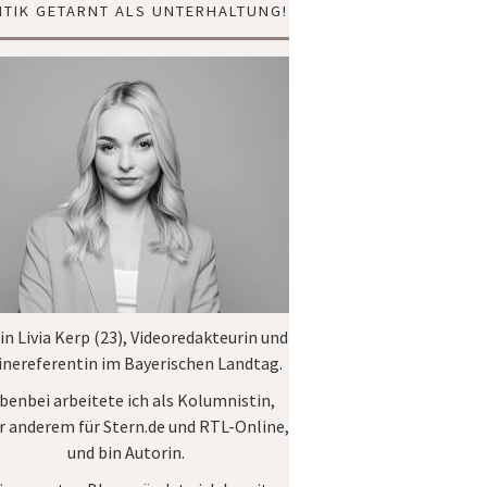
ITIK GETARNT ALS UNTERHALTUNG!
bin Livia Kerp (23), Videoredakteurin und
inereferentin im
Bayerischen Landtag
.
benbei arbeitete ich als Kolumnistin,
r anderem für
Stern.de
und
RTL-Online
,
und bin Autorin.