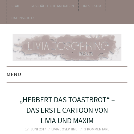
START
GESCHÄFTLICHE ANFRAGEN
IMPRESSUM
DATENSCHUTZ
MENU
▼ POLITIK
„HERBERT DAS TOASTBROT“ –
▼ UNTERHALTUNG
DAS ERSTE CARTOON VON
LIVIA UND MAXIM
▼ KOLUMNEN
17. JUNI 2017
LIVIA JOSEPHINE
3 KOMMENTARE