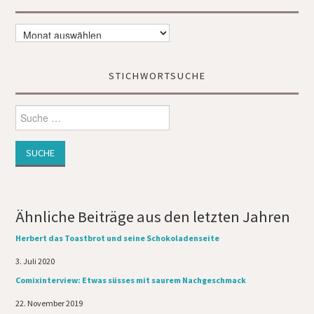
ein ...
Timeline
STICHWORTSUCHE
Suche
nach:
Ähnliche Beiträge aus den letzten Jahren
Herbert das Toastbrot und seine Schokoladenseite
Datum
3. Juli 2020
Comixinterview: Etwas süsses mit saurem Nachgeschmack
Datum
22. November 2019