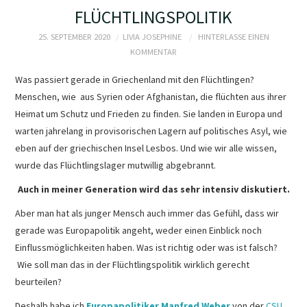
PRESSEARCHIV
FLÜCHTLINGSPOLITIK
25. SEPTEMBER 2020
LIVIA JOSEPHINE
HINTERLASSE EINEN
KOMMENTAR
Was passiert gerade in Griechenland mit den Flüchtlingen?
Menschen, wie aus Syrien oder Afghanistan, die flüchten aus ihrer
Heimat um Schutz und Frieden zu finden. Sie landen in Europa und
warten jahrelang in provisorischen Lagern auf politisches Asyl, wie
eben auf der griechischen Insel Lesbos. Und wie wir alle wissen,
wurde das Flüchtlingslager mutwillig abgebrannt.
Auch in meiner Generation wird das sehr intensiv diskutiert.
Aber man hat als junger Mensch auch immer das Gefühl, dass wir
gerade was Europapolitik angeht, weder einen Einblick noch
Einflussmöglichkeiten haben. Was ist richtig oder was ist falsch?
Wie soll man das in der Flüchtlingspolitik wirklich gerecht
beurteilen?
Deshalb habe ich
Europapolitiker
Manfred Weber
von der
CSU