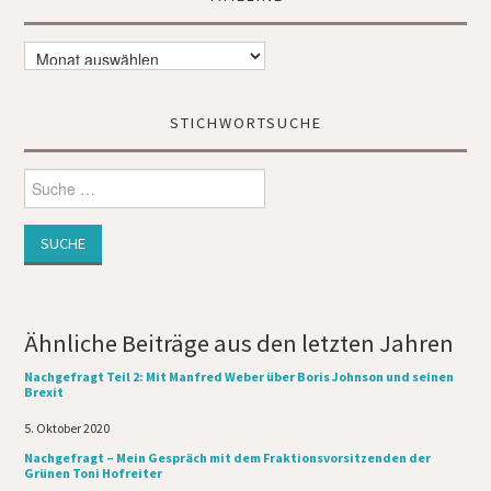
ein ...
Timeline
STICHWORTSUCHE
Suche
nach:
Ähnliche Beiträge aus den letzten Jahren
Nachgefragt Teil 2: Mit Manfred Weber über Boris Johnson und seinen
Brexit
Datum
5. Oktober 2020
Nachgefragt – Mein Gespräch mit dem Fraktionsvorsitzenden der
Grünen Toni Hofreiter