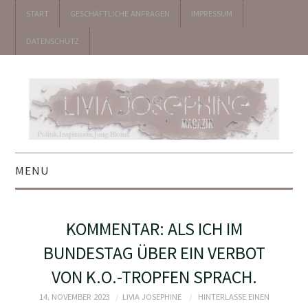
START
GESCHÄFTLICHE ANFRAGEN
IMPRESSUM
DATENSCHUTZ
MENU
▼ POLITIK
KOMMENTAR: ALS ICH IM
▼ UNTERHALTUNG
BUNDESTAG ÜBER EIN VERBOT
VON K.O.-TROPFEN SPRACH.
▼ KOLUMNEN
14. NOVEMBER 2023
LIVIA JOSEPHINE
HINTERLASSE EINEN