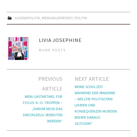
JUGENDPOLITIK
,
MEINUNGSFREIHEIT
,
POLITIK
LIVIA JOSEPHINE
MORE POSTS
Artikel-
PREVIOUS
NEXT ARTICLE
Navigation
MEINE SCHULZEIT
ARTICLE
WÄHREND DER PANDEMIE
MEIN GASTARTIKEL FÜR
– WELCHE POLITISCHEN
FOCUS: K.-O.-TROPFEN –
LEHREN UND
„DARUM MUSS DAS
KONSEQUENZEN WURDEN
DRECKSZEUG VERBOTEN
BISHER DARAUS
WERDEN“
GEZOGEN?