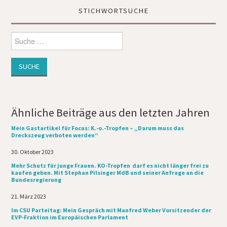
STICHWORTSUCHE
Suche
nach:
Ähnliche Beiträge aus den letzten Jahren
Mein Gastartikel für Focus: K.-o.-Tropfen – „Darum muss das
Dreckszeug verboten werden“
Datum
30. Oktober 2023
Mehr Schutz für junge Frauen. KO-Tropfen darf es nicht länger frei zu
kaufen geben. Mit Stephan Pilsinger MdB und seiner Anfrage an die
Bundesregierung
Datum
21. März 2023
Im CSU Parteitag: Mein Gespräch mit Manfred Weber Vorsitzender der
EVP-Fraktion im Europäischen Parlament