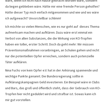
wäre, wenn ich nicht nach Hause gebracht worden wäre, sondern
da liegen geblieben wäre. Hätte mir eine fremde Person geholfen?
Hätte dieser Typ mich einfach mitgenommen und wie und wo wäre
ich aufgewacht? Unvorstellbar schlimm!
Ich möchte so vielen Menschen, wie es nur geht auf dieses Thema
aufmerksam machen und aufklären. Dazu wäre erst einmal ein
Verbot von allen Substanzen, die die Wirkung von KO-Tropfen
haben ein toller, erster Schritt. Doch da geht mehr: Wir müssen
Präventionsmaßnahmen voranbringen, an Schulen gehen und nicht
nur die potentiellen Opfer erreichen, sondern auch potenzielle
Täter aufklären.
Nina Fuchs von kein Opfer e.V. hat in der Anhörung spannende und
wichtige Punkte genannt. Die Bundesregierung sollte in
Aufklärungskampagnen Geld investieren. Ein Beispiel wäre in Clubs
und Bars, das groß und öffentlich steht, dass der Gebrauch von KO-
Tropfen hier nicht geduldet wird und strafbar ist. Sowas kann ich
mir gut vorstellen.