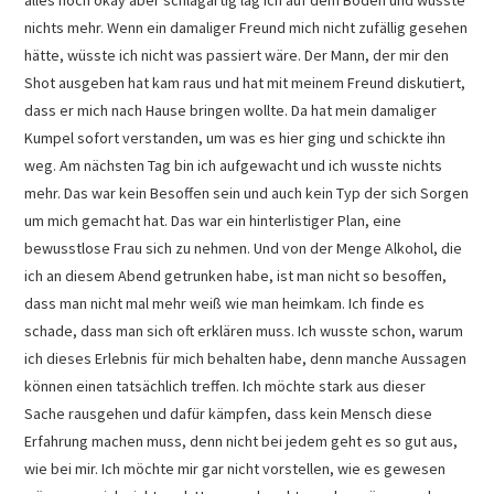
alles noch okay aber schlagartig lag ich auf dem Boden und wusste
nichts mehr. Wenn ein damaliger Freund mich nicht zufällig gesehen
hätte, wüsste ich nicht was passiert wäre. Der Mann, der mir den
Shot ausgeben hat kam raus und hat mit meinem Freund diskutiert,
dass er mich nach Hause bringen wollte. Da hat mein damaliger
Kumpel sofort verstanden, um was es hier ging und schickte ihn
weg. Am nächsten Tag bin ich aufgewacht und ich wusste nichts
mehr. Das war kein Besoffen sein und auch kein Typ der sich Sorgen
um mich gemacht hat. Das war ein hinterlistiger Plan, eine
bewusstlose Frau sich zu nehmen. Und von der Menge Alkohol, die
ich an diesem Abend getrunken habe, ist man nicht so besoffen,
dass man nicht mal mehr weiß wie man heimkam. Ich finde es
schade, dass man sich oft erklären muss. Ich wusste schon, warum
ich dieses Erlebnis für mich behalten habe, denn manche Aussagen
können einen tatsächlich treffen. Ich möchte stark aus dieser
Sache rausgehen und dafür kämpfen, dass kein Mensch diese
Erfahrung machen muss, denn nicht bei jedem geht es so gut aus,
wie bei mir. Ich möchte mir gar nicht vorstellen, wie es gewesen