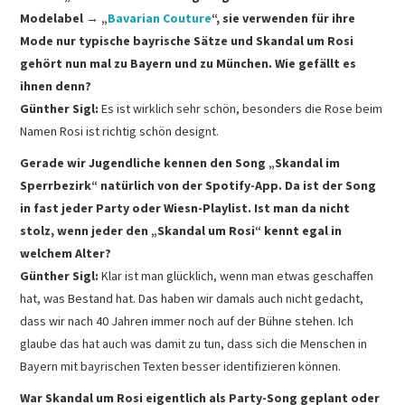
Modelabel → „
Bavarian Couture
“, sie verwenden für ihre
Mode nur typische bayrische Sätze und Skandal um Rosi
gehört nun mal zu Bayern und zu München. Wie gefällt es
ihnen denn?
Günther Sigl:
Es ist wirklich sehr schön, besonders die Rose beim
Namen Rosi ist richtig schön designt.
Gerade wir Jugendliche kennen den Song „Skandal im
Sperrbezirk“ natürlich von der Spotify-App. Da ist der Song
in fast jeder Party oder Wiesn-Playlist. Ist man da nicht
stolz, wenn jeder den „Skandal um Rosi“ kennt egal in
welchem Alter?
Günther Sigl:
Klar ist man glücklich, wenn man etwas geschaffen
hat, was Bestand hat. Das haben wir damals auch nicht gedacht,
dass wir nach 40 Jahren immer noch auf der Bühne stehen. Ich
glaube das hat auch was damit zu tun, dass sich die Menschen in
Bayern mit bayrischen Texten besser identifizieren können.
War Skandal um Rosi eigentlich als Party-Song geplant oder