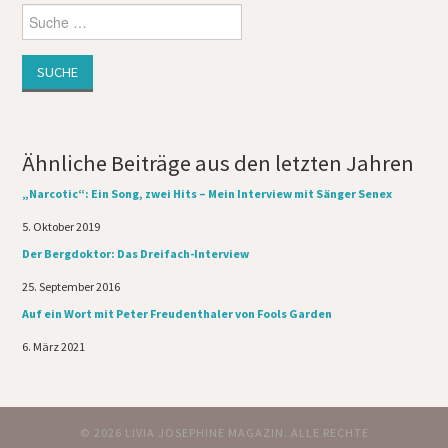
Suche
nach:
Ähnliche Beiträge aus den letzten Jahren
„Narcotic“: Ein Song, zwei Hits – Mein Interview mit Sänger Senex
Datum
5. Oktober 2019
Der Bergdoktor: Das Dreifach-Interview
Datum
25. September 2016
Auf ein Wort mit Peter Freudenthaler von Fools Garden
Datum
6. März 2021
© 2026 LIVIA JOSEPHINE MAGAZIN. ALLE RECHTE