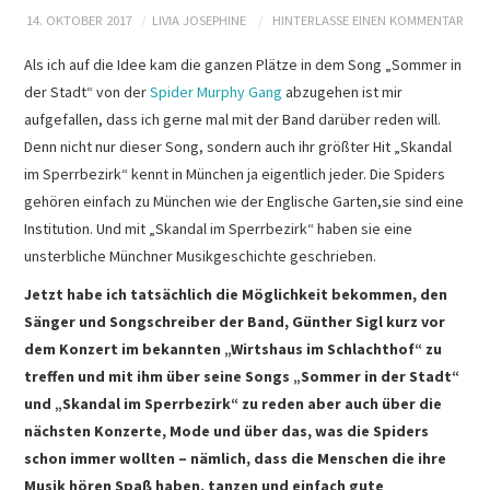
PRESSEARCHIV
14. OKTOBER 2017
LIVIA JOSEPHINE
HINTERLASSE EINEN KOMMENTAR
Als ich auf die Idee kam die ganzen Plätze in dem Song „Sommer in
der Stadt“ von der
Spider Murphy Gang
abzugehen ist mir
aufgefallen, dass ich gerne mal mit der Band darüber reden will.
Denn nicht nur dieser Song, sondern auch ihr größter Hit „Skandal
im Sperrbezirk“ kennt in München ja eigentlich jeder. Die Spiders
gehören einfach zu München wie der Englische Garten,sie sind eine
Institution. Und mit „Skandal im Sperrbezirk“ haben sie eine
unsterbliche Münchner Musikgeschichte geschrieben.
Jetzt habe ich tatsächlich die Möglichkeit bekommen, den
Sänger und Songschreiber der Band, Günther Sigl kurz vor
dem Konzert im bekannten „Wirtshaus im Schlachthof“ zu
treffen und mit ihm über seine Songs „Sommer in der Stadt“
und „Skandal im Sperrbezirk“ zu reden aber auch über die
nächsten Konzerte, Mode und über das, was die Spiders
schon immer wollten – nämlich, dass die Menschen die ihre
Musik hören Spaß haben, tanzen und einfach gute