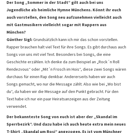
Der Song „Sommer in der Stadt“ gilt auch bei uns
Jugendliche als heimliche Hymne Münchens. Könnt ihr euch
auch vorstellen, den Song neu aufzunehmen vielleicht auch
mit Gastmusikern vielleicht sogar mit Rappern aus
München?
Günther Sigl:
Grundsätzlich kann ich mir das schon vorstellen.
Rapper brauchen halt viel Text für ihre Songs. Es gibt durchaus auch
Songs von uns mit viel Text. Besonders bei Songs, die eine
Geschichte erzählen. Ich denke da zum Beispiel an „Rock´n Roll
Rendezvous“ oder „Mit´n Frosch im Hois“, diese zwei Songs wären
durchaus für einen Rap denkbar. Andererseits haben wir auch
Songs gemacht, wo nur die Message zählt. Also wie bei „Wo bist
du“, da haben wir die Message auf den Punkt gebracht. Für den
Text habe ich nur ein paar Heiratsanzeigen aus der Zeitung
verwendet.
Der bekannteste Song von euch ist aber der „Skandal im
Sperrbezirk“. Und dazu habe ich auch heute extra mein neues
T-Shirt „Skandal um Rosi“ angezogen. Es ist vom Münchner