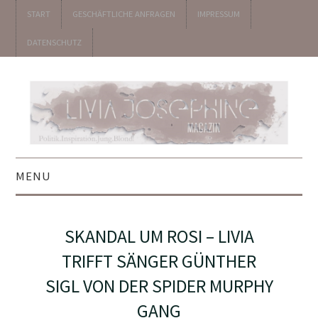
START
GESCHÄFTLICHE ANFRAGEN
IMPRESSUM
DATENSCHUTZ
MENU
▼ POLITIK
SKANDAL UM ROSI – LIVIA
▼ UNTERHALTUNG
TRIFFT SÄNGER GÜNTHER
SIGL VON DER SPIDER MURPHY
▼ KOLUMNEN
GANG